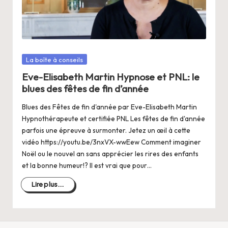
a
n
g
e
Posté
La boîte à conseils
r
dans
Eve-Elisabeth Martin Hypnose et PNL: le
s
blues des fêtes de fin d’année
a
Blues des Fêtes de fin d'année par Eve-Elisabeth Martin
Hypnothérapeute et certifiée PNL Les fêtes de fin d'année
V
parfois une épreuve à surmonter. Jetez un œil à cette
ie
vidéo https://youtu.be/3nxVX-wwEew Comment imaginer
Noël ou le nouvel an sans apprécier les rires des enfants
et la bonne humeur!? Il est vrai que pour…
Lire plus...