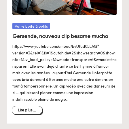
a
n
g
Posté
Votre boîte à outils
e
dans
Gersende, nouveau clip besame mucho
r
https://www.youtube.com/embed/bvUfadCuLAQ?
s
version=3&rel=1&fs=1&autohide=2&showsearch=0&showi
a
nfo=1&iv_load_policy=1&wmode=transparent&wmode=tra
nsparent Elle avait déjà chanté ce bel hymne à l’amour
V
mais avec les années , aujourd’hui Gersende l’interprète
ie
avec brio donnant à Besame mucho une autre dimension
tout à fait personnelle. Un clip vidéo avec des danseurs de
zi … qui laissent planer comme une impression
indéfinissable pleine de magie…
Lire plus...