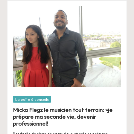
Posté
La boîte à conseils
dans
Micka Flegz le musicien tout terrain: »je
prépare ma seconde vie, devenir
professionnel!