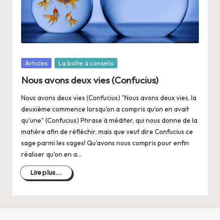
a
n
g
e
Posté
Articles
La boîte à conseils
r
dans
Nous avons deux vies (Confucius)
s
Nous avons deux vies (Confucius) "Nous avons deux vies, la
a
deuxième commence lorsqu'on a compris qu'on en avait
V
qu'une" (Confucius) Phrase à méditer, qui nous donne de la
matière afin de réfléchir, mais que veut dire Confucius ce
ie
sage parmi les sages! Qu'avons nous compris pour enfin
réaliser qu'on en a…
Lire plus...