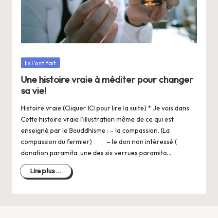
a
n
g
e
Posté
Ils l'ont fait
r
dans
Une histoire vraie à méditer pour changer
s
sa vie!
a
Histoire vraie (Cliquer ICI pour lire la suite) * Je vois dans
V
Cette histoire vraie l’illustration même de ce qui est
enseigné par le Bouddhisme : – la compassion. (La
ie
compassion du fermier) – le don non intéressé (
donation paramita, une des six verrues paramita…
Lire plus...