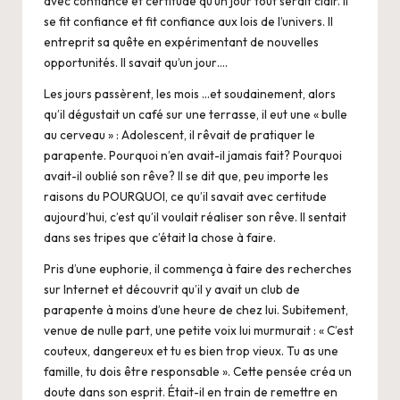
avec confiance et certitude qu’un jour tout serait clair. Il
se fit confiance et fit confiance aux lois de l’univers. Il
entreprit sa quête en expérimentant de nouvelles
opportunités. Il savait qu’un jour….
Les jours passèrent, les mois …et soudainement, alors
qu’il dégustait un café sur une terrasse, il eut une « bulle
au cerveau » : Adolescent, il rêvait de pratiquer le
parapente. Pourquoi n’en avait-il jamais fait? Pourquoi
avait-il oublié son rêve? Il se dit que, peu importe les
raisons du POURQUOI, ce qu’il savait avec certitude
aujourd’hui, c’est qu’il voulait réaliser son rêve. Il sentait
dans ses tripes que c’était la chose à faire.
Pris d’une euphorie, il commença à faire des recherches
sur Internet et découvrit qu’il y avait un club de
parapente à moins d’une heure de chez lui. Subitement,
venue de nulle part, une petite voix lui murmurait : « C’est
couteux, dangereux et tu es bien trop vieux. Tu as une
famille, tu dois être responsable ». Cette pensée créa un
doute dans son esprit. Était-il en train de remettre en