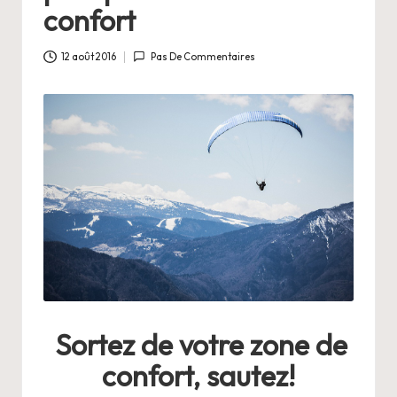
a
confort
n
g
12 août 2016
Pas De Commentaires
e
r
s
a
V
ie
Sortez de votre zone de
confort, sautez!