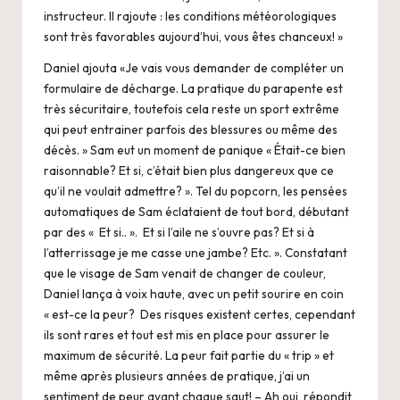
instructeur. Il rajoute : les conditions météorologiques
sont très favorables aujourd’hui, vous êtes chanceux! »
Daniel ajouta «Je vais vous demander de compléter un
formulaire de décharge. La pratique du parapente est
très sécuritaire, toutefois cela reste un sport extrême
qui peut entrainer parfois des blessures ou même des
décès. » Sam eut un moment de panique « Était-ce bien
raisonnable? Et si, c’était bien plus dangereux que ce
qu’il ne voulait admettre? ». Tel du popcorn, les pensées
automatiques de Sam éclataient de tout bord, débutant
par des « Et si.. ». Et si l’aile ne s’ouvre pas? Et si à
l’atterrissage je me casse une jambe? Etc. ». Constatant
que le visage de Sam venait de changer de couleur,
Daniel lança à voix haute, avec un petit sourire en coin
« est-ce la peur? Des risques existent certes, cependant
ils sont rares et tout est mis en place pour assurer le
maximum de sécurité. La peur fait partie du « trip » et
même après plusieurs années de pratique, j’ai un
sentiment de peur avant chaque saut! – Ah oui, répondit