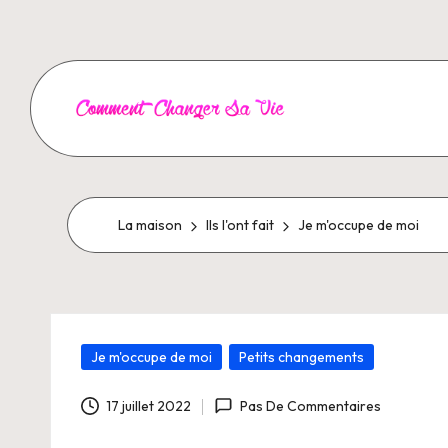
Aller
au
contenu
C
o
m
La maison
Ils l'ont fait
Je m'occupe de moi
m
e
Posté
n
Je m'occupe de moi
Petits changements
dans
t
17 juillet 2022
Pas De Commentaires