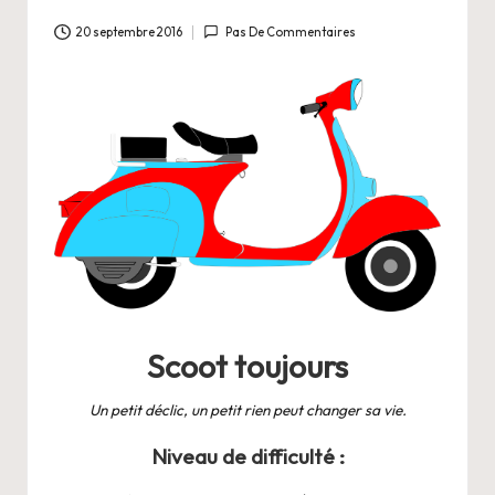
a
n
20 septembre 2016
Pas De Commentaires
g
e
r
s
a
V
ie
Scoot toujours
Un petit déclic, un petit rien peut changer sa vie.
Niveau de difficulté :