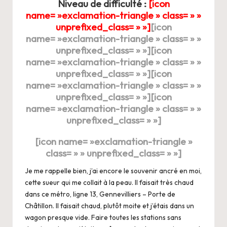
Niveau de difficulté :
[icon
name= »exclamation-triangle » class= » »
unprefixed_class= » »]
[icon
name= »exclamation-triangle » class= » »
unprefixed_class= » »]
[icon
name= »exclamation-triangle » class= » »
unprefixed_class= » »][icon
name= »exclamation-triangle » class= » »
unprefixed_class= » »][icon
name= »exclamation-triangle » class= » »
unprefixed_class= » »]
[icon name= »exclamatio
n-triangle »
class= » » unprefixed_class= » »]
Je me rappelle bien, j’ai encore le souvenir ancré en moi,
cette sueur qui me collait à la peau. Il faisait très chaud
dans ce métro, ligne 13, Gennevilliers – Porte de
Châtillon. Il faisait chaud, plutôt moite et j’étais dans un
wagon presque vide. Faire toutes les stations sans