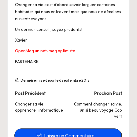
Changer sa vie c’est d’abord savoir larguer certaines
habitudes qui nous entravent mais que nous ne décelons
ni n’entrevoyons.
Un dernier conseil , soyez prudents!
Xavier
OpenMag un net-mag optimiste
PARTENAIRE
Dernière mise à jour le 6 septembre 2018
Post
Post Précédent
Prochain Post
navigation
Changer sa vie:
Comment changer sa vie:
apprendre l’informatique
un si beau voyage Cap
vert
Laisser un Commentaire