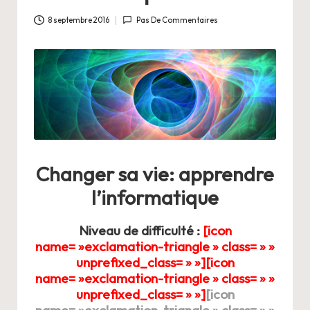
a
n
8 septembre 2016
Pas De Commentaires
g
e
r
s
a
V
Changer sa vie: apprendre
ie
l’informatique
Niveau de difficulté :
[icon
name= »exclamation-triangle » class= » »
unprefixed_class= » »][icon
name= »exclamation-triangle » class= » »
unprefixed_class= » »]
[icon
name= »exclamation-triangle » class= » »