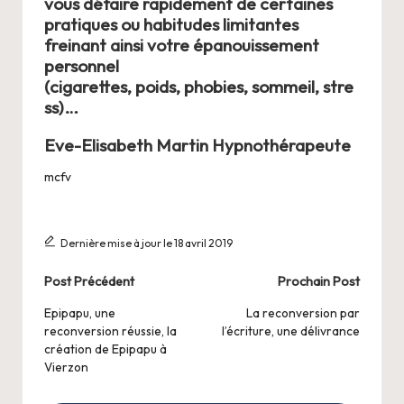
vous défaire rapidement de certaines
pratiques ou habitudes limitantes
freinant ainsi votre épanouissement
personnel
(
cigarettes
,
poids
,
phobies
,
sommeil
,
stre
ss
)…
Eve-Elisabeth Martin Hypnothérapeute
mcfv
Dernière mise à jour le 18 avril 2019
Post
Post Précédent
Prochain Post
navigation
Epipapu, une
La reconversion par
reconversion réussie, la
l’écriture, une délivrance
création de Epipapu à
Vierzon