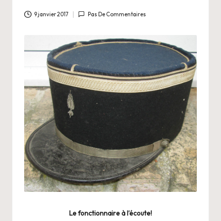
a
n
9 janvier 2017
Pas De Commentaires
g
e
r
s
a
V
ie
Le fonctionnaire à l’écoute!