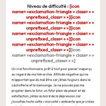
Niveau de difficulté :
[icon
name= »exclamation-triangle » class= » »
unprefixed_class= » »][icon
name= »exclamation-triangle » class= » »
unprefixed_class= » »][icon
name= »exclamation-triangle » class= » »
unprefixed_class= » »][icon
name= »exclamation-triangle » class= » »
unprefixed_class= » »]
[icon
name= »exclamation-triangle » class= » »
unprefixed_class= » »]
Un vrai fonctionnaire, prêt à tout pour passer inaperçu
au regard de ma hiérarchie. Attitude négative qui ne
m’apportait que du mal être car j’étais toujours dans la
cachotterie et le mensonge. Je ne pouvais pas me
projeter dans le futur, un futur plein de plaisir et de
satisfaction, j’étais au bord de la dépression car
j’occultais toute cette « morosité » ambiante que je créais