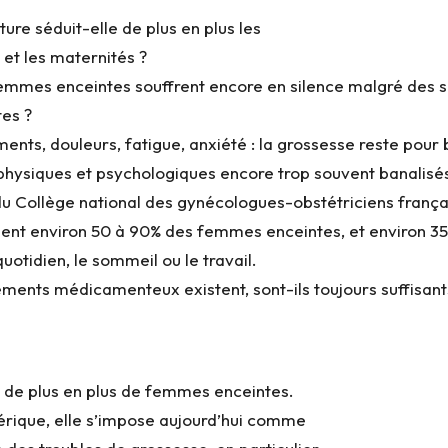
ure séduit-elle de plus en plus les
et les maternités ?
emmes enceintes souffrent encore en silence malgré des s
es ?
ents, douleurs, fatigue, anxiété : la grossesse reste po
ysiques et psychologiques encore trop souvent banalisés.
 du Collège national des gynécologues-obstétriciens fran
ent environ 50 à 90% des femmes enceintes, et environ 3
uotidien, le sommeil ou le travail.
ements médicamenteux existent, sont-ils toujours suffisants
t de plus en plus de femmes enceintes.
ique, elle s’impose aujourd’hui comme