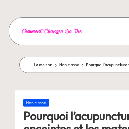
Aller
au
contenu
C
o
m
La maison
Non classé
Pourquoi l’acupuncture 
m
e
Posté
n
Non classé
dans
Pourquoi l’acupunctur
t
enceintes et les mate