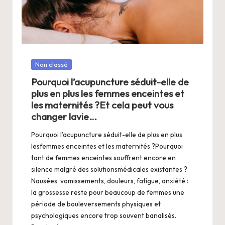
a
n
g
e
Posté
Non classé
r
dans
Pourquoi l’acupuncture séduit-elle de
s
plus en plus les femmes enceintes et
a
les maternités ?Et cela peut vous
changer lavie…
V
Pourquoi l’acupuncture séduit-elle de plus en plus
ie
lesfemmes enceintes et les maternités ?Pourquoi
tant de femmes enceintes souffrent encore en
silence malgré des solutionsmédicales existantes ?
Nausées, vomissements, douleurs, fatigue, anxiété :
la grossesse reste pour beaucoup de femmes une
période de bouleversements physiques et
psychologiques encore trop souvent banalisés.