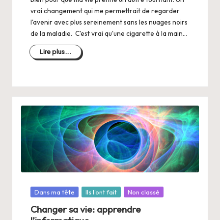
vrai changement qui me permettrait de regarder
l'avenir avec plus sereinement sans les nuages noirs
de la maladie. C'est vrai qu'une cigarette à la main…
Lire plus...
Posté
Dans ma tête
Ils l'ont fait
Non classé
dans
Changer sa vie: apprendre