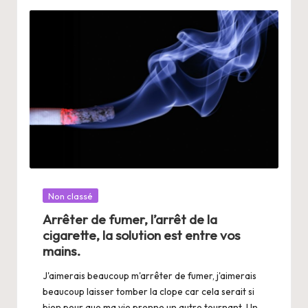
Posté
Non classé
dans
Arrêter de fumer, l’arrêt de la
cigarette, la solution est entre vos
mains.
J'aimerais beaucoup m'arrêter de fumer, j'aimerais
beaucoup laisser tomber la clope car cela serait si
bien pour que ma vie prenne un autre tournant. Un