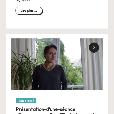
Pourtant,…
Lire plus...
Posté
Non classé
dans
Présentation-d’une-séance