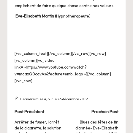
empêchent de faire quelque chose contre nos valeurs.
Eve-Elisabeth Martin (
Hypnothérapeute)
[/vc_column_text][/vc_column][/vc_row][vc_row]
[vc_column][vc_video
link= »https://www.youtube.com/watch?
v=moaxQ0cqvAs&feature=emb_logo »][/vc_column]
[/vc_row]
Dernière mise à jour le 26 décembre 2019
Post
Post Précédent
Prochain Post
navigation
Arrêter de fumer, l’arrêt
Blues des fêtes de fin
de la cigarette, la solution
d’année- Eve-Elisabeth