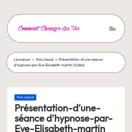
Aller
au
contenu
C
o
m
La maison
Non classé
Présentation-d’une-séance
d’hypnose-par-Eve-Elisabeth-martin (Video).
m
e
n
Posté
Non classé
t
dans
Présentation-d’une-
C
séance d’hypnose-par-
h
Eve-Elisabeth-martin