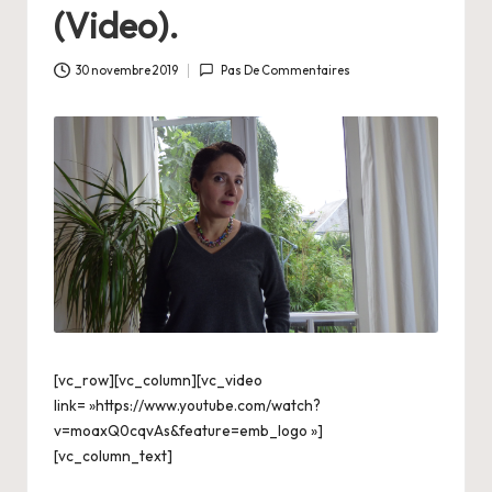
a
(Video).
n
g
30 novembre 2019
Pas De Commentaires
e
r
s
a
V
ie
[vc_row][vc_column][vc_video
link= »https://www.youtube.com/watch?
v=moaxQ0cqvAs&feature=emb_logo »]
[vc_column_text]