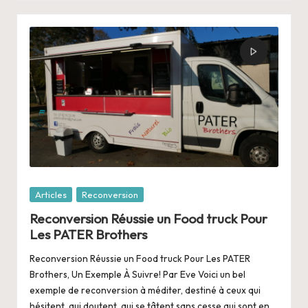
Posté
Articles
Reconversion
dans
Reconversion Réussie un Food truck Pour
Les PATER Brothers
Reconversion Réussie un Food truck Pour Les PATER
Brothers, Un Exemple À Suivre! Par Eve Voici un bel
exemple de reconversion à méditer, destiné à ceux qui
hésitent, qui doutent, qui se tâtent sans cesse qui sont en