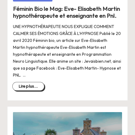
a
dans
Féminin Bio le Mag: Eve- Elisabeth Martin
n
hypnothérapeute et enseignante en Pnl.
g
UNE HYPNOTHÉRAPEUTE NOUS EXPLIQUE COMMENT
e
CALMER SES ÉMOTIONS GRÂCE À L’HYPNOSE Publié le 20
r
avril 2020 Féminin bio, un article sur Eve-Elisabeth
Martin hypnothérapeute Eve-Elisabeth Martin est
s
hypnothérapeute et enseignante en Programmation
a
Neuro Linguistique. Elle anime un site : Jevaisbien.net, ainsi
que sa page Facebook : Eve-Elisabeth Martin- Hypnose et
V
PNL. …
ie
Lire plus...