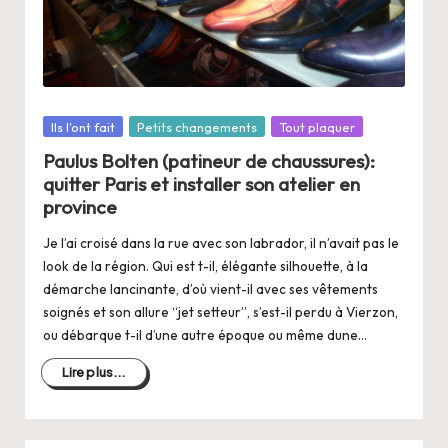
Posté
Ils l'ont fait
Petits changements
Tout plaquer
dans
Paulus Bolten (patineur de chaussures):
quitter Paris et installer son atelier en
province
Je l’ai croisé dans la rue avec son labrador, il n’avait pas le
look de la région. Qui est t-il, élégante silhouette, à la
démarche lancinante, d’où vient-il avec ses vêtements
soignés et son allure “jet setteur”, s’est-il perdu à Vierzon,
ou débarque t-il d’une autre époque ou même dune…
Lire plus...