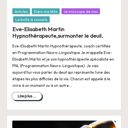
Posté
Articles
Dans ma tête
Je m'occupe de moi
dans
La boîte à conseils
Eve-Elisabeth Martin
Hypnothérapeute,surmonter le deuil.
Eve-Elisabeth Martin Hypnothérapeute, coach certifiée
en Programmation Neuro-Linguistique Je m’appelle Eve-
Elisabeth Martin et je suis hypnothérapeute spécialiste en
PNL (Programmation Neuro-Linguistique). Je vais
aujourd’hui vous parler du deuil qui représente l’une des
étapes les plus difficiles de la vie. Chacun est appelé à le
vivre à un moment ou à un autre.…
Lire plus...