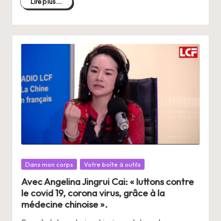
Lire plus...
Posté
Dans mon corps
Votre boîte à outils
dans
Avec Angelina Jingrui Cai: « luttons contre
le covid 19, corona virus, grâce à la
médecine chinoise ».