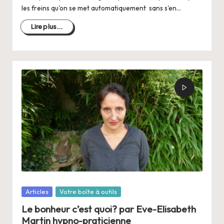
les freins qu'on se met automatiquement sans s'en…
Lire plus...
Posté
Articles
Votre boîte à outils
dans
Le bonheur c’est quoi? par Eve-Elisabeth
Martin hypno-praticienne