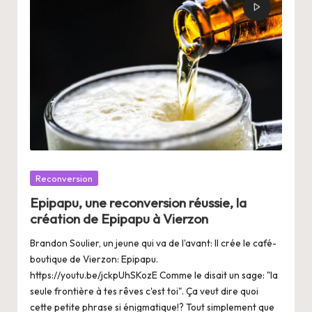
Posté
Reconversion
dans
Epipapu, une reconversion réussie, la
création de Epipapu à Vierzon
Brandon Soulier, un jeune qui va de l'avant: Il crée le café-
boutique de Vierzon: Epipapu.
https://youtu.be/jckpUhSKozE Comme le disait un sage: "la
seule frontière à tes rêves c'est toi". Ça veut dire quoi
cette petite phrase si énigmatique!? Tout simplement que