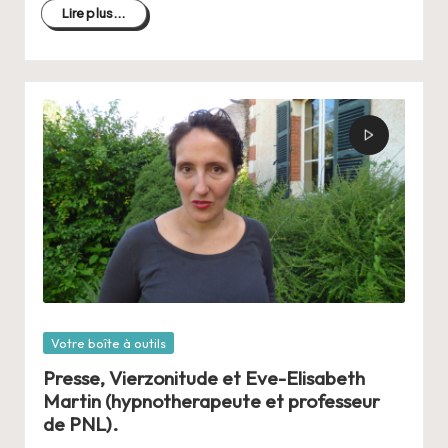
Lire plus...
Posté
Votre boîte à outils
dans
Presse, Vierzonitude et Eve-Elisabeth
Martin (hypnotherapeute et professeur
de PNL).