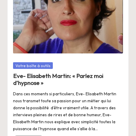
a
n
g
e
r
s
a
Posté
Votre boîte à outils
V
dans
Eve- Elisabeth Martin: « Parlez moi
d’hypnose »
ie
Dans ces moments si particuliers, Eve- Elisabeth Martin
nous transmet toute sa passion pour un métier qui lui
donne la possibilité d’être vraiment utile. A travers des
interviews pleines de rires et de bonne humeur, Eve-
Elisabeth Martin nous explique avec simplicité toutes la
puissance de l’hypnose quand elle s’allie à la…