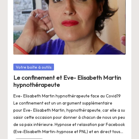
a
n
g
e
r
s
a
Posté
Votre boîte à outils
V
dans
Le confinement et Eve- Elisabeth Martin
hypnothérapeute
ie
Eve- Elisabeth Martin hypnothérapeute face au Covid19
Le confinement est un un argument supplémentaire
pour Eve- Elisabeth Martin, hypnothérapeute, car elle a su
saisir cette occasion pour donner à chacun de nous un peu
de sa paix intérieure. Hypnose et relaxation par Facebook
(Eve-Elisabeth Martin-hypnose et PNL) et en direct tous…