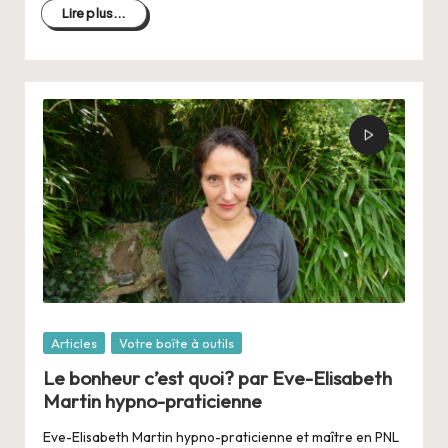
Lire plus...
Posté
Articles
Votre boîte à outils
dans
Le bonheur c’est quoi? par Eve-Elisabeth
Martin hypno-praticienne
Eve-Elisabeth Martin hypno-praticienne et maître en PNL