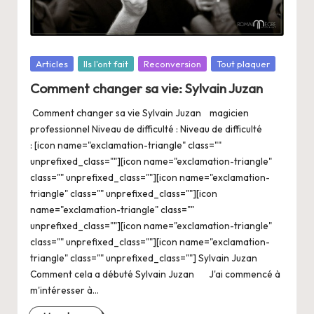
a
n
g
Posté
Articles
Ils l'ont fait
Reconversion
Tout plaquer
e
dans
Comment changer sa vie: Sylvain Juzan
r
Comment changer sa vie Sylvain Juzan magicien
s
professionnel Niveau de difficulté : Niveau de difficulté
a
: [icon name="exclamation-triangle" class=""
unprefixed_class=""][icon name="exclamation-triangle"
V
class="" unprefixed_class=""][icon name="exclamation-
ie
triangle" class="" unprefixed_class=""][icon
name="exclamation-triangle" class=""
unprefixed_class=""][icon name="exclamation-triangle"
class="" unprefixed_class=""][icon name="exclamation-
triangle" class="" unprefixed_class=""] Sylvain Juzan
Comment cela a débuté Sylvain Juzan J'ai commencé à
m'intéresser à…