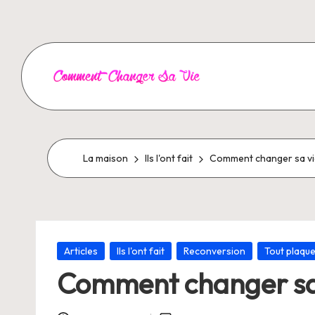
Aller
au
contenu
C
o
m
La maison
Ils l'ont fait
Comment changer sa vie
m
e
Posté
n
Articles
Ils l'ont fait
Reconversion
Tout plaqu
dans
Comment changer sa 
t