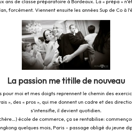
ux ans de classe préparatoire à Bordeaux. La « prépa » n’é
lan, forcément. Viennent ensuite les années Sup de Co à 
La passion me titille de nouveau
mps pour moi et mes doigts reprennent le chemin des exercic
rais », des « pros », qui me donnent un cadre et des direct
s’intensifie, il devient quotidien.
hère…) école de commerce, ça se rentabilise: commençons
Hongkong quelques mois, Paris – passage obligé du jeune dip