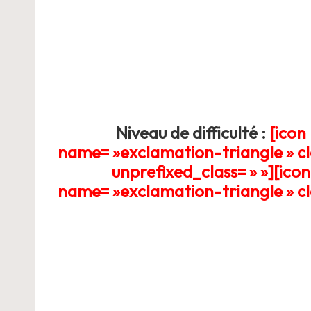
ie
Niveau de difficulté :
[icon
name= »exclamation-triangle » cla
unprefixed_class= » »][ico
name= »exclamation-triangle » cla