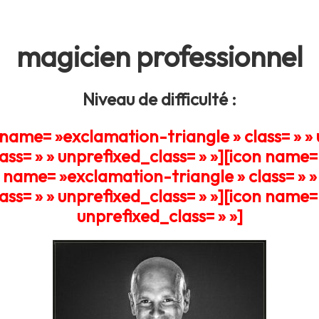
magicien professionnel
Niveau de difficulté :
 name= »exclamation-triangle » class= » » 
ss= » » unprefixed_class= » »][icon name= 
n name= »exclamation-triangle » class= » » 
ss= » » unprefixed_class= » »]
[icon name= 
unprefixed_class= » »]