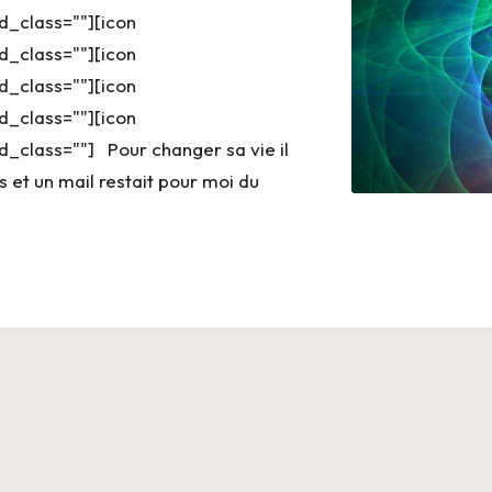
d_class=""][icon
d_class=""][icon
d_class=""][icon
d_class=""][icon
_class=""] Pour changer sa vie il
ns et un mail restait pour moi du