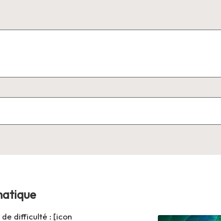
matique
e difficulté : [icon