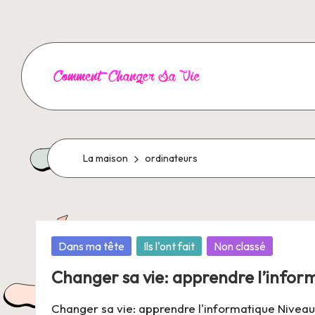
Aller
au
contenu
C
o
m
La maison
ordinateurs
m
e
Posté
Dans ma tête
Ils l'ont fait
Non classé
n
dans
Changer sa vie: apprendre l’infor
t
Changer sa vie: apprendre l'informatique Niveau d