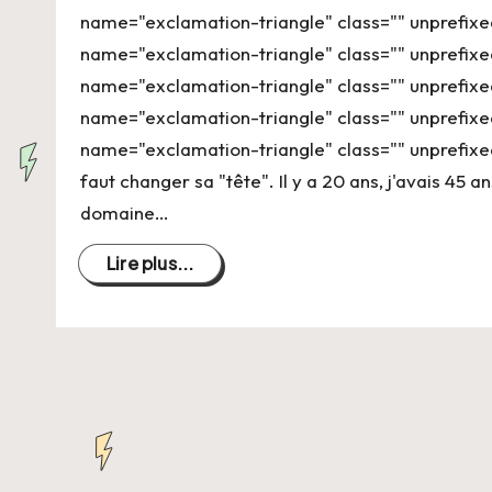
C
name="exclamation-triangle" class="" unprefixe
h
name="exclamation-triangle" class="" unprefixe
name="exclamation-triangle" class="" unprefixe
a
name="exclamation-triangle" class="" unprefixe
n
name="exclamation-triangle" class="" unprefixed
faut changer sa "tête". Il y a 20 ans, j'avais 45 a
g
domaine…
e
Lire plus...
r
s
a
V