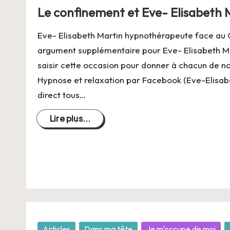
C
dans
Le confinement et Eve- Elisabeth
h
Eve- Elisabeth Martin hypnothérapeute face au 
a
argument supplémentaire pour Eve- Elisabeth Mar
saisir cette occasion pour donner à chacun de no
n
Hypnose et relaxation par Facebook (Eve-Elisab
g
direct tous…
e
Lire plus...
r
s
a
V
Posté
Articles
Dans ma tête
Je m'occupe de moi