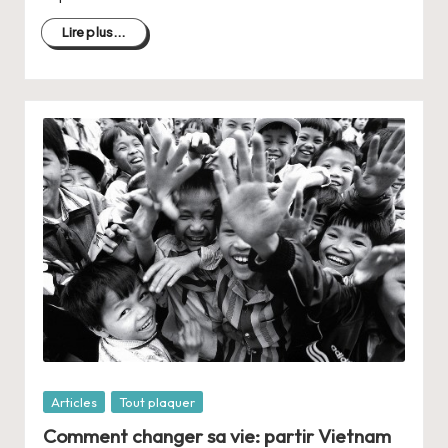
Lire plus...
Posté
Articles
Tout plaquer
dans
Comment changer sa vie: partir Vietnam