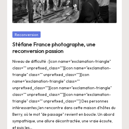
a
n
g
e
Posté
Reconversion
r
dans
Stéfane France photographe, une
s
reconversion passion
a
Niveau de difficulté : [icon name="exclamation-triangle"
class="" unprefixed_class=""][icon name="exclamation-
V
triangle" class="" unprefixed_class=""][icon
ie
name="exclamation-triangle" class=""
unprefixed_class=""][icon name="exclamation-triangle"
class="" unprefixed_class=""][icon name="exclamation-
triangle" class="" unprefixed_class=""] Des personnes
intéressantes j'en rencontre dans cette maison d’hôtes du
Berry, où le mot "de passage" revient en boucle. Un abord
sympathique, une allure décontractée, une vraie écoute,
et puis les…