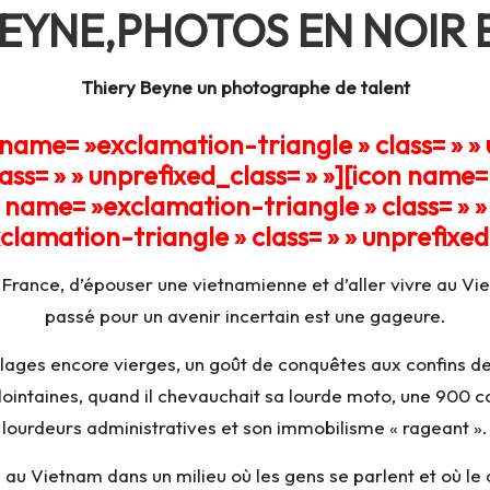
BEYNE,PHOTOS EN NOIR 
Thiery Beyne un
photographe de talent
 name= »exclamation-triangle » class= » » 
ss= » » unprefixed_class= » »][icon name= 
n name= »exclamation-triangle » class= » » 
lamation-triangle » class= » » unprefixed_
rance, d’épouser une vietnamienne et d’aller vivre au Vietn
passé pour un avenir incertain est une gageure.
x plages encore vierges, un goût de conquêtes aux confins d
ointaines, quand il chevauchait sa lourde moto, une 900 cc,
lourdeurs administratives et son immobilisme « rageant ».
vre au Vietnam dans un milieu où les gens se parlent et où le 