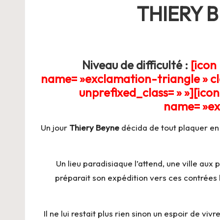
ie
THIERY 
Niveau de difficulté :
[icon
name= »exclamation-triangle » cla
unprefixed_class= » »][ico
name= »exc
Un jour
Thiery Beyne
décida de tout plaquer en F
Un lieu paradisiaque l’attend, une ville au
préparait son expédition vers ces contrées l
Il ne lui restait plus rien sinon un espoir de vi