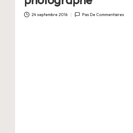
C
h
24 septembre 2016
Pas De Commentaires
a
n
g
e
r
s
a
V