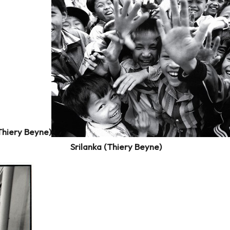
Thiery Beyne)
Srilanka (
Thiery Beyne)