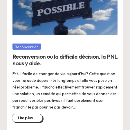
a
n
g
e
r
Posté
Reconversion
s
dans
Reconversion ou la difficile décision, la PNL
a
nous y aide.
V
Est-il facile de changer de vie aujourd’hui? Cette question
ie
vous taraude depuis très longtemps et elle vous pose un
réel problème. Il faudra effectivement trouver rapidement
une solution, un remède qui permettra de vous donner des
perspectives plus positives ; il faut absolument oser
franchir le pas pour ne pas devoir…
Lire plus...