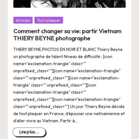
Posté
Articles
Tout plaquer
dans
Comment changer sa vie: partir Vietnam
THIERY BEYNE photographe
THIERY BEYNE,PHOTOS EN NOIR ET BLANC Thiery Beyne
un photographe de talent Niveau de difficulté : [icon
name="exclamation-triangle" class=""
unprefixed_class=""][icon name="exclamation-triangle"
class="" unprefixed_class=""][icon name="exclamation-
triangle" class="" unprefixed_class=""][icon
name="exclamation-triangle" class=""
unprefixed_class=""][icon name="exclamation-triangle"
class="" unprefixed_class=""] Un jour Thiery Beyne décida
de tout plaquer en France, d'épouser une vietnamienne et
d'aller vivre au Vietnam. Partir à…
Lire plus...