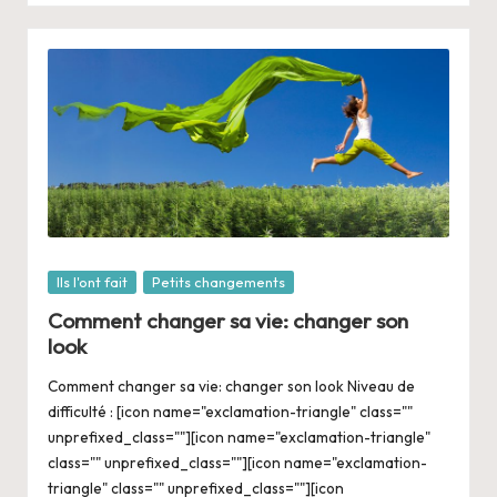
Posté
Ils l'ont fait
Petits changements
dans
Comment changer sa vie: changer son
look
Comment changer sa vie: changer son look Niveau de
difficulté : [icon name="exclamation-triangle" class=""
unprefixed_class=""][icon name="exclamation-triangle"
class="" unprefixed_class=""][icon name="exclamation-
triangle" class="" unprefixed_class=""][icon