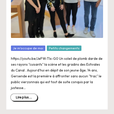
a
n
g
e
r
s
Posté
Je m'occupe de moi
Petits changements
a
dans
https://youtu.be/JeFW-TIx-G0 Un soleil de plomb darde de
V
ses rayons "cuisants" la scène et les gradins des Estivales
ie
du Canal . Aujourd'hui en dépit de son jeune âge, 14 ans,
Gersende est la première à affronter sans aucun "trac" le
public vierzonnais qui est tout de suite conquis par la
justesse…
Lire plus...