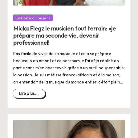
Posté
La boîte à conseils
dans
Micka Flegz le musicien tout terrain: »je
prépare ma seconde vie, devenir
professionnel!
Pas facile de vivre de sa musique et cela se prépare
beaucoup en amont et ce parcours je l'ai déjà réalisé en
partie sans m'en apercevoir grâce à un outil indispensable:
la passion. Je suis métisse franco-africain et à la maison,
on entendait de la musique du monde entier, c'était plein…
Lire plus...