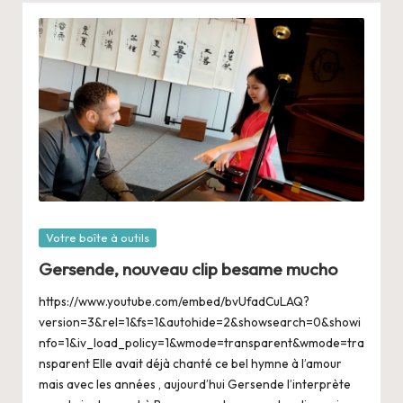
Posté
Votre boîte à outils
dans
Gersende, nouveau clip besame mucho
https://www.youtube.com/embed/bvUfadCuLAQ?
version=3&rel=1&fs=1&autohide=2&showsearch=0&showi
nfo=1&iv_load_policy=1&wmode=transparent&wmode=tra
nsparent Elle avait déjà chanté ce bel hymne à l’amour
mais avec les années , aujourd’hui Gersende l’interprète