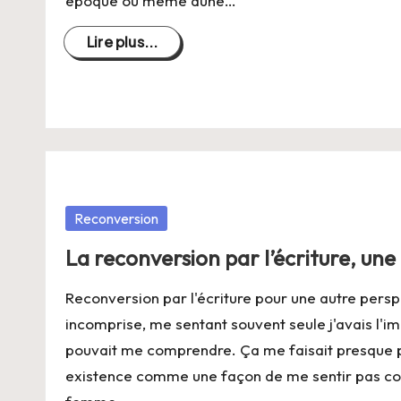
époque ou même dune…
Lire plus...
Posté
Reconversion
dans
La reconversion par l’écriture, une
Reconversion par l'écriture pour une autre persp
incomprise, me sentant souvent seule j'avais l'i
pouvait me comprendre. Ça me faisait presque p
existence comme une façon de me sentir pas c