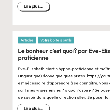
Lire plus...
Posté
Articles
Votre boîte à outils
dans
Le bonheur c’est quoi? par Eve-El
praticienne
Eve-Elisabeth Martin hypno-praticienne et maî
Linguistique) donne quelques pistes. https://you
est nécessaire d’apprendre à se connaître, vous 
sont mes vraies envies ? à quoi j’aspire ? Se po
de savoir dans quelle direction aller. Se poser la
Lire plus...