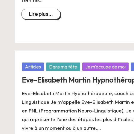
femme…
Lire plus...
Posté
Articles
Dans ma tête
Je m'occupe de moi
dans
Eve-Elisabeth Martin Hypnothérap
Eve-Elisabeth Martin Hypnothérapeute, coach c
Linguistique Je m’appelle Eve-Elisabeth Martin e
en PNL (Programmation Neuro-Linguistique). Je va
qui représente l’une des étapes les plus difficiles
vivre à un moment ou à un autre.…