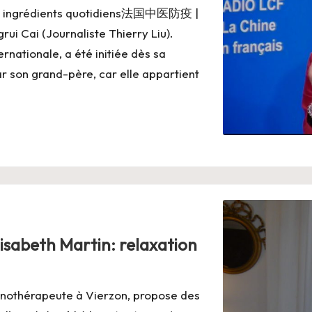
 des ingrédients quotidiens法国中医防疫 |
i Cai (Journaliste Thierry Liu).
rnationale, a été initiée dès sa
ar son grand-père, car elle appartient
lisabeth Martin: relaxation
pnothérapeute à Vierzon, propose des