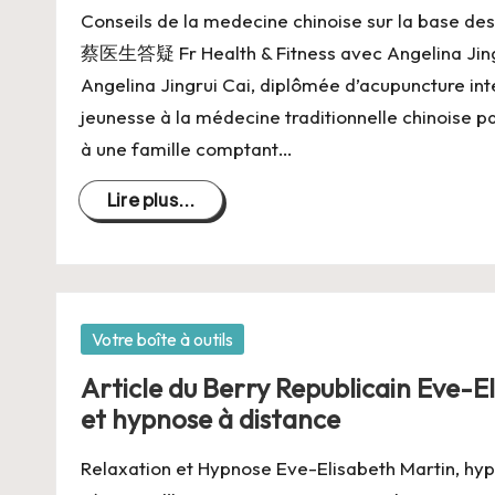
C
Conseils de la medecine chinoise sur la base
h
蔡医生答疑 Fr Health & Fitness avec Angelina Jingru
Angelina Jingrui Cai, diplômée d’acupuncture inte
a
jeunesse à la médecine traditionnelle chinoise p
n
à une famille comptant…
g
Lire plus...
e
r
s
Posté
Votre boîte à outils
dans
Article du Berry Republicain Eve-E
a
et hypnose à distance
V
Relaxation et Hypnose Eve-Elisabeth Martin, hy