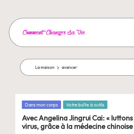
Aller
au
contenu
C
o
m
La maison
avancer
m
e
Posté
Dans mon corps
Votre boîte à outils
n
dans
Avec Angelina Jingrui Cai: « luttons
t
virus, grâce à la médecine chinoise 