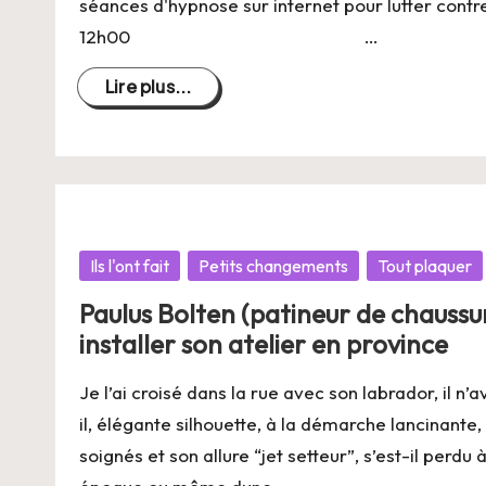
ie
séances d'hypnose sur internet pour lutter contre
12h00 …
Lire plus...
Posté
Ils l'ont fait
Petits changements
Tout plaquer
dans
Paulus Bolten (patineur de chaussure
installer son atelier en province
Je l’ai croisé dans la rue avec son labrador, il n’a
il, élégante silhouette, à la démarche lancinante
soignés et son allure “jet setteur”, s’est-il perdu