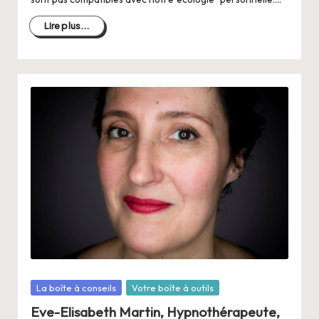
Lire plus...
Posté
La boîte à conseils
Votre boîte à outils
dans
Eve-Elisabeth Martin, Hypnothérapeute,