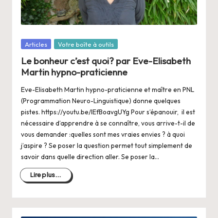
a
n
g
Posté
Articles
Votre boîte à outils
e
dans
Le bonheur c’est quoi? par Eve-Elisabeth
r
Martin hypno-praticienne
s
Eve-Elisabeth Martin hypno-praticienne et maître en PNL
a
(Programmation Neuro-Linguistique) donne quelques
pistes. https://youtu.be/lEfBoavgUYg Pour s’épanouir, il est
V
nécessaire d’apprendre à se connaître, vous arrive-t-il de
ie
vous demander :quelles sont mes vraies envies ? à quoi
j’aspire ? Se poser la question permet tout simplement de
savoir dans quelle direction aller. Se poser la…
Lire plus...