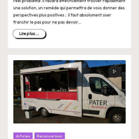
réel problème. Il faudra effectivement trouver rapidement
une solution, un remède qui permettra de vous donner des
perspectives plus positives ; il faut absolument oser
franchir le pas pour ne pas devoir…
Lire plus...
Posté
Articles
Reconversion