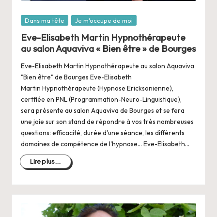
Posté
Dans ma tête
Je m'occupe de moi
dans
Eve-Elisabeth Martin Hypnothérapeute
au salon Aquaviva « Bien être » de Bourges
Eve-Elisabeth Martin Hypnothérapeute au salon Aquaviva
"Bien être" de Bourges Eve-Elisabeth
Martin Hypnothérapeute (Hypnose Ericksonienne),
certfiée en PNL (Programmation-Neuro-Linguistique),
sera présente au salon Aquaviva de Bourges et se fera
une joie sur son stand de répondre à vos très nombreuses
questions: efficacité, durée d'une séance, les différents
domaines de compétence de l'hypnose... Eve-Elisabeth…
Lire plus...