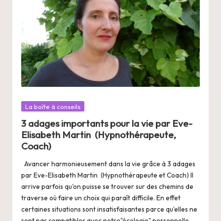
Posté
La boîte à conseils
dans
3 adages importants pour la vie par Eve-
Elisabeth Martin (Hypnothérapeute,
Coach)
Avancer harmonieusement dans la vie grâce à 3 adages
par Eve-Elisabeth Martin (Hypnothérapeute et Coach) Il
arrive parfois qu'on puisse se trouver sur des chemins de
traverse où faire un choix qui paraît difficile. En effet
certaines situations sont insatisfaisantes parce qu'elles ne
sont pas compatibles avec notre"écologie" personnelle.…