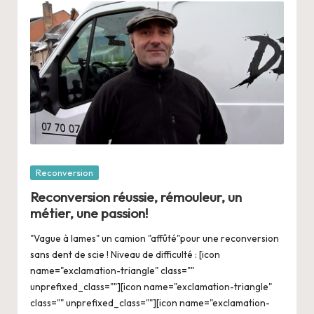
Posté
Reconversion
dans
Reconversion réussie, rémouleur, un
métier, une passion!
"Vague à lames" un camion "affûté"pour une reconversion
sans dent de scie ! Niveau de difficulté : [icon
name="exclamation-triangle" class=""
unprefixed_class=""][icon name="exclamation-triangle"
class="" unprefixed_class=""][icon name="exclamation-