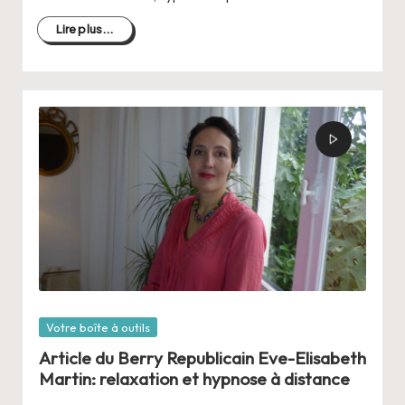
Lire plus...
Posté
Votre boîte à outils
dans
Article du Berry Republicain Eve-Elisabeth
Martin: relaxation et hypnose à distance