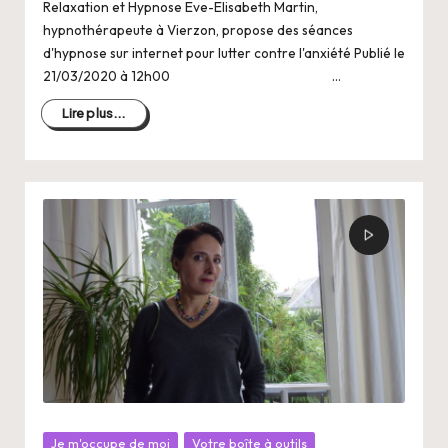
Relaxation et Hypnose Eve-Elisabeth Martin,
hypnothérapeute à Vierzon, propose des séances
d'hypnose sur internet pour lutter contre l'anxiété Publié le
21/03/2020 à 12h00 …
Lire plus...
Posté
Je m'occupe de moi
Votre boîte à outils