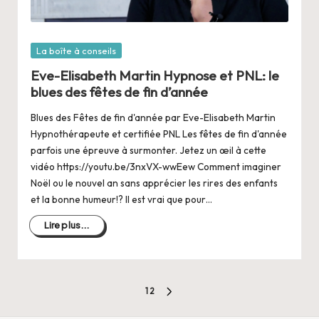
Posté
La boîte à conseils
dans
Eve-Elisabeth Martin Hypnose et PNL: le
blues des fêtes de fin d’année
Blues des Fêtes de fin d'année par Eve-Elisabeth Martin
Hypnothérapeute et certifiée PNL Les fêtes de fin d'année
parfois une épreuve à surmonter. Jetez un œil à cette
vidéo https://youtu.be/3nxVX-wwEew Comment imaginer
Noël ou le nouvel an sans apprécier les rires des enfants
et la bonne humeur!? Il est vrai que pour…
Lire plus...
Pagination
1
2
PAGE
des
SUIVANTE