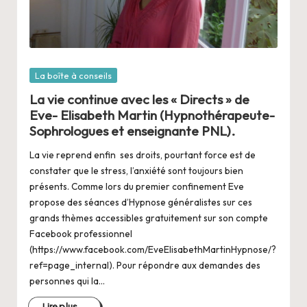
Posté
La boîte à conseils
dans
La vie continue avec les « Directs » de
Eve- Elisabeth Martin (Hypnothérapeute-
Sophrologues et enseignante PNL).
La vie reprend enfin ses droits, pourtant force est de
constater que le stress, l’anxiété sont toujours bien
présents. Comme lors du premier confinement Eve
propose des séances d’Hypnose généralistes sur ces
grands thèmes accessibles gratuitement sur son compte
Facebook professionnel
(https://www.facebook.com/EveElisabethMartinHypnose/?
ref=page_internal). Pour répondre aux demandes des
personnes qui la…
Lire plus...