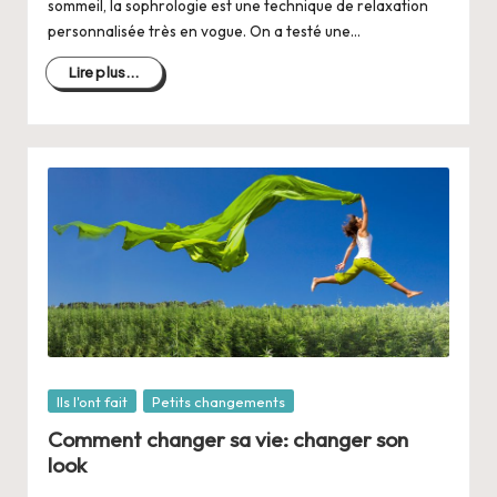
sommeil, la sophrologie est une technique de relaxation
personnalisée très en vogue. On a testé une…
Lire plus...
Posté
Ils l'ont fait
Petits changements
dans
Comment changer sa vie: changer son
look