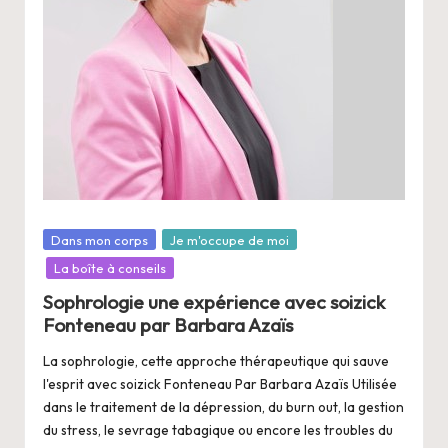
a
n
g
e
r
s
a
V
Posté
Dans mon corps
Je m'occupe de moi
dans
La boîte à conseils
ie
Sophrologie une expérience avec soizick
Fonteneau par Barbara Azaïs
La sophrologie, cette approche thérapeutique qui sauve
l'esprit avec soizick Fonteneau Par Barbara Azaïs Utilisée
dans le traitement de la dépression, du burn out, la gestion
du stress, le sevrage tabagique ou encore les troubles du