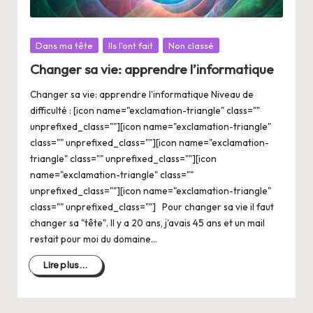
Posté
Dans ma tête
Ils l'ont fait
Non classé
dans
Changer sa vie: apprendre l’informatique
Changer sa vie: apprendre l'informatique Niveau de
difficulté : [icon name="exclamation-triangle" class=""
unprefixed_class=""][icon name="exclamation-triangle"
class="" unprefixed_class=""][icon name="exclamation-
triangle" class="" unprefixed_class=""][icon
name="exclamation-triangle" class=""
unprefixed_class=""][icon name="exclamation-triangle"
class="" unprefixed_class=""] Pour changer sa vie il faut
changer sa "tête". Il y a 20 ans, j'avais 45 ans et un mail
restait pour moi du domaine…
Lire plus...