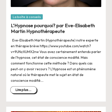
Posté
La boîte à conseils
dans
L’Hypnose pourquoi? par Eve-Elisabeth
Martin Hypnothérapeute
Eve-Elisabeth Martin (Hypnothérapeute) notre experte
en thérapie brève https://www.youtube.com/watch?
v=9UNzXUMX2nw Vous avez certainement entendu parler
de l'hypnose, cet état de conscience modifié. Mais
comment fonctionne cette méthode ? Dans quels cas
peut-on y avoir recours ? L'Hypnose est un phénomène
naturel où le thérapeute met le sujet en état de
conscience modifié.…
Lire plus...