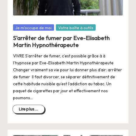
a
n
g
Posté
Je m'occupe de moi
Votre boîte à outils
e
dans
S’arrêter de fumer par Eve-Elisabeth
r
Martin Hypnothérapeute
s
VIVRE S’arrêter de fumer, c’est possible grâce à à
a
l’hypnose par Eve-Elisabeth Martin Hypnothérapeute
Changer vraiment sa vie pour lui donner plus d’air: arrêter
V
de fumer Il faut divorcer, se séparer définitivement de
ie
cette habitude nuisible qu’est l’addiction au tabac. Un
paquet de cigarettes par jour et effectivement nos
poumons…
Lire plus...