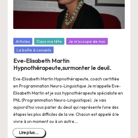
Posté
Articles
Dans ma tête
Je m'occupe de moi
dans
La boîte à conseils
Eve-Elisabeth Martin
Hypnothérapeute,surmonter le deuil.
Eve-Elisabeth Martin Hypnothérapeute, coach certifiée
en Programmation Neuro-Linguistique Je m’appelle Eve-
Elisabeth Martin et je suis hypnothérapeute spécialiste en
PNL (Programmation Neuro-Linguistique). Je vais
aujourd’hui vous parler du deuil qui représente l’une des
étapes les plus difficiles de la vie. Chacun est appelé à le
vivre à un moment ou à un autre.…
Lire plus...