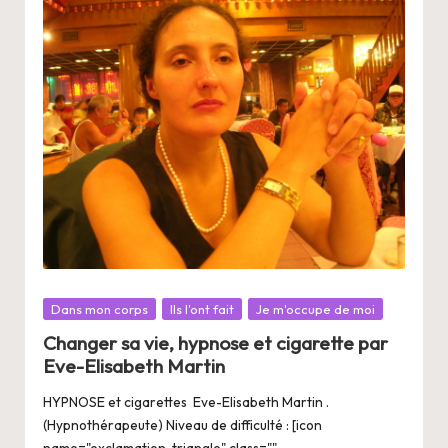
Posté
Dans mon corps
Ils l'ont fait
Je m'occupe de moi
dans
Changer sa vie, hypnose et cigarette par
Eve-Elisabeth Martin
HYPNOSE et cigarettes Eve-Elisabeth Martin .
(Hypnothérapeute) Niveau de difficulté : [icon