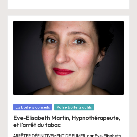
Posté
La boîte à conseils
Votre boîte à outils
dans
Eve-Elisabeth Martin, Hypnothérapeute,
et l’arrêt du tabac
ARRÊTER DÉFINITIVEMENT DE FUMER par Eve-Elisabeth