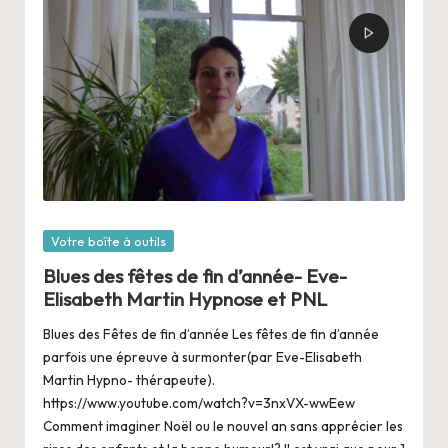
Posté
Votre boîte à outils
dans
Blues des fêtes de fin d’année- Eve-
Elisabeth Martin Hypnose et PNL
Blues des Fêtes de fin d’année Les fêtes de fin d’année
parfois une épreuve à surmonter(par Eve-Elisabeth
Martin Hypno- thérapeute).
https://www.youtube.com/watch?v=3nxVX-wwEew
Comment imaginer Noël ou le nouvel an sans apprécier les