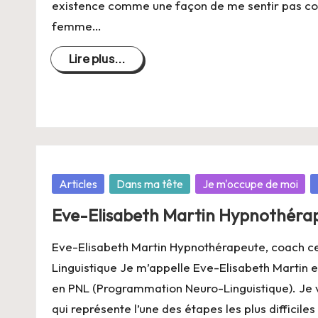
existence comme une façon de me sentir pas c
femme…
Lire plus...
Posté
Articles
Dans ma tête
Je m'occupe de moi
dans
Eve-Elisabeth Martin Hypnothérap
Eve-Elisabeth Martin Hypnothérapeute, coach c
Linguistique Je m’appelle Eve-Elisabeth Martin e
en PNL (Programmation Neuro-Linguistique). Je va
qui représente l’une des étapes les plus difficiles