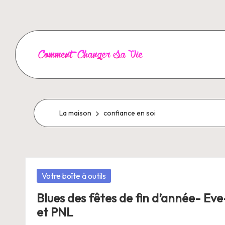
Aller
au
contenu
C
o
m
La maison
confiance en soi
m
e
Posté
Votre boîte à outils
n
dans
Blues des fêtes de fin d’année- Ev
t
et PNL