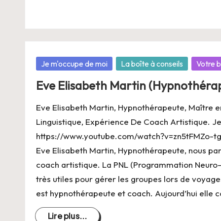
Posté
Je m'occupe de moi
La boîte à conseils
Votre b
dans
Eve Elisabeth Martin (Hypnothérap
Eve Elisabeth Martin, Hypnothérapeute, Maître
Linguistique, Expérience De Coach Artistique. Je
https://www.youtube.com/watch?v=zn5tFMZo-t
Eve Elisabeth Martin, Hypnothérapeute, nous par
coach artistique. La PNL (Programmation Neuro-L
très utiles pour gérer les groupes lors de voyag
est hypnothérapeute et coach. Aujourd’hui elle 
Lire plus...