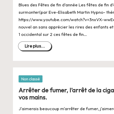
C
Blues des Fêtes de fin d’année Les fêtes de fin 
h
surmonter(par Eve-Elisabeth Martin Hypno- thé
https://www.youtube.com/watch?v=3nxVX-wwE
a
nouvel an sans apprécier les rires des enfants et
n
1 occidental sur 2 ces fêtes de fin…
g
Lire plus...
e
r
s
Posté
Non classé
dans
Arrêter de fumer, l’arrêt de la ciga
a
vos mains.
V
J'aimerais beaucoup m'arrêter de fumer, j'aimer