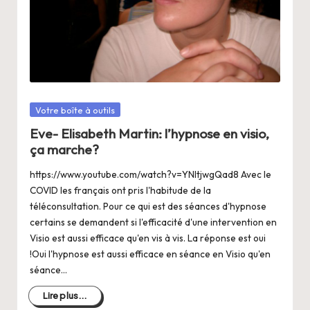
a
n
g
e
r
Posté
Votre boîte à outils
s
dans
Eve- Elisabeth Martin: l’hypnose en visio,
a
ça marche?
V
https://www.youtube.com/watch?v=YNItjwgQad8 Avec le
ie
COVID les français ont pris l'habitude de la
téléconsultation. Pour ce qui est des séances d'hypnose
certains se demandent si l'efficacité d'une intervention en
Visio est aussi efficace qu'en vis à vis. La réponse est oui
!Oui l'hypnose est aussi efficace en séance en Visio qu'en
séance…
Lire plus...