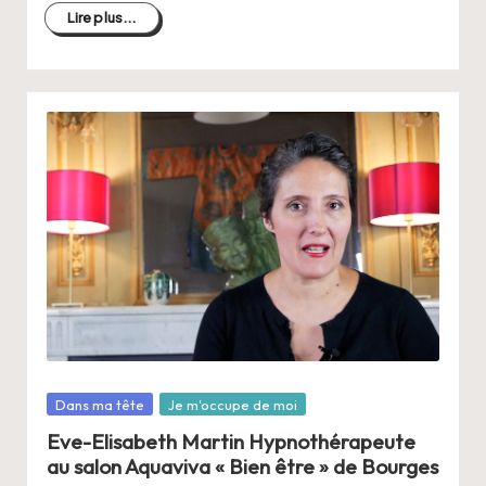
Lire plus...
Posté
Dans ma tête
Je m'occupe de moi
dans
Eve-Elisabeth Martin Hypnothérapeute
au salon Aquaviva « Bien être » de Bourges