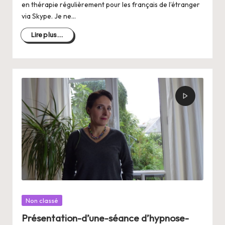
en thérapie régulièrement pour les français de l’étranger
via Skype. Je ne…
Lire plus...
Posté
Non classé
dans
Présentation-d’une-séance d’hypnose-