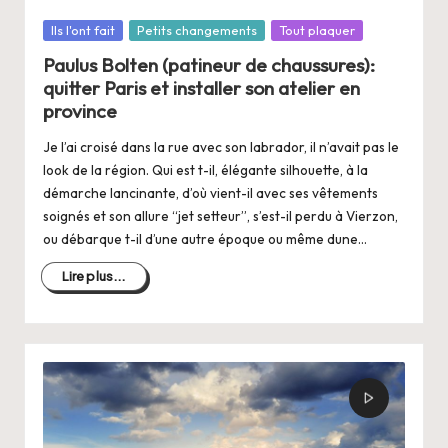
Posté
Ils l'ont fait
Petits changements
Tout plaquer
dans
Paulus Bolten (patineur de chaussures):
quitter Paris et installer son atelier en
province
Je l’ai croisé dans la rue avec son labrador, il n’avait pas le
look de la région. Qui est t-il, élégante silhouette, à la
démarche lancinante, d’où vient-il avec ses vêtements
soignés et son allure “jet setteur”, s’est-il perdu à Vierzon,
ou débarque t-il d’une autre époque ou même dune…
Lire plus...