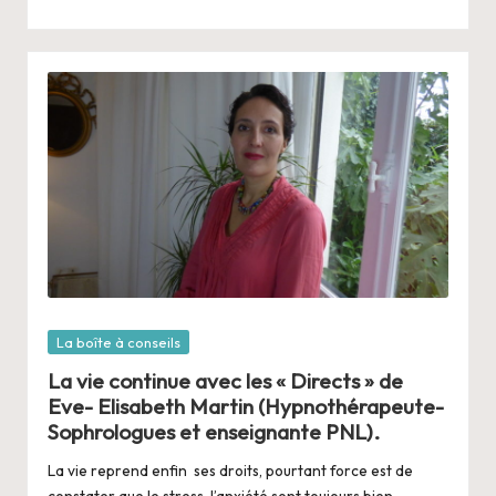
Posté
La boîte à conseils
dans
La vie continue avec les « Directs » de
Eve- Elisabeth Martin (Hypnothérapeute-
Sophrologues et enseignante PNL).
La vie reprend enfin ses droits, pourtant force est de