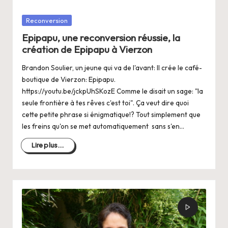
Posté
Reconversion
dans
Epipapu, une reconversion réussie, la
création de Epipapu à Vierzon
Brandon Soulier, un jeune qui va de l'avant: Il crée le café-
boutique de Vierzon: Epipapu.
https://youtu.be/jckpUhSKozE Comme le disait un sage: "la
seule frontière à tes rêves c'est toi". Ça veut dire quoi
cette petite phrase si énigmatique!? Tout simplement que
les freins qu'on se met automatiquement sans s'en…
Lire plus...