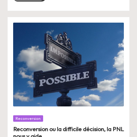
Posté
Reconversion
dans
Reconversion ou la difficile décision, la PNL
nous y aide.