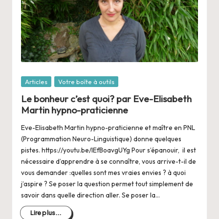
Posté
Articles
Votre boîte à outils
dans
Le bonheur c’est quoi? par Eve-Elisabeth
Martin hypno-praticienne
Eve-Elisabeth Martin hypno-praticienne et maître en PNL
(Programmation Neuro-Linguistique) donne quelques
pistes. https://youtu.be/lEfBoavgUYg Pour s’épanouir, il est
nécessaire d’apprendre à se connaître, vous arrive-t-il de
vous demander :quelles sont mes vraies envies ? à quoi
j’aspire ? Se poser la question permet tout simplement de
savoir dans quelle direction aller. Se poser la…
Lire plus...