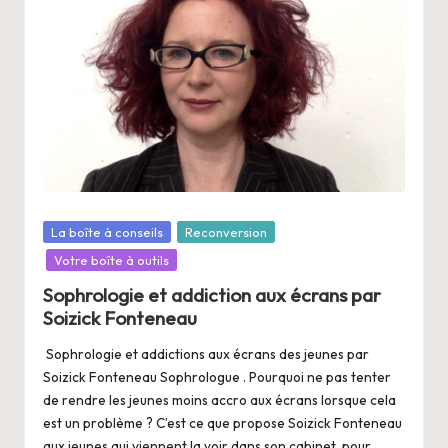
Posté
La boîte à conseils
Reconversion
dans
Votre boîte à outils
Sophrologie et addiction aux écrans par
Soizick Fonteneau
Sophrologie et addictions aux écrans des jeunes par
Soizick Fonteneau Sophrologue . Pourquoi ne pas tenter
de rendre les jeunes moins accro aux écrans lorsque cela
est un problème ? C’est ce que propose Soizick Fonteneau
aux jeunes qui viennent la voir dans son cabinet, pour