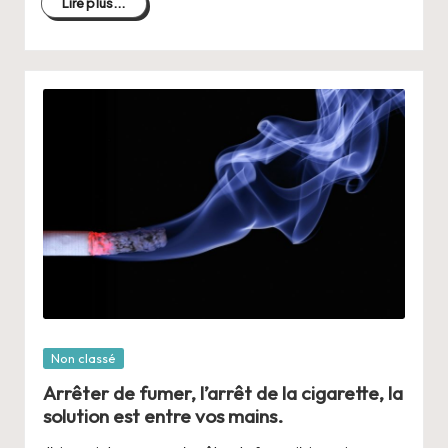
Lire plus...
Posté
Non classé
dans
Arrêter de fumer, l’arrêt de la cigarette, la
solution est entre vos mains.