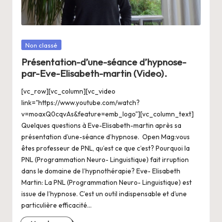
a
n
g
Posté
Non classé
e
dans
Présentation-d’une-séance d’hypnose-
r
par-Eve-Elisabeth-martin (Video).
s
[vc_row][vc_column][vc_video
a
link="https://www.youtube.com/watch?
v=moaxQ0cqvAs&feature=emb_logo"][vc_column_text]
V
Quelques questions à Eve-Elisabeth-martin après sa
ie
présentation d’une-séance d’hypnose. Open Mag:vous
êtes professeur de PNL, qu’est ce que c’est? Pourquoi la
PNL (Programmation Neuro- Linguistique) fait irruption
dans le domaine de l’hypnothérapie? Eve- Elisabeth
Martin: La PNL (Programmation Neuro- Linguistique) est
issue de l’hypnose. C’est un outil indispensable et d’une
particulière efficacité…