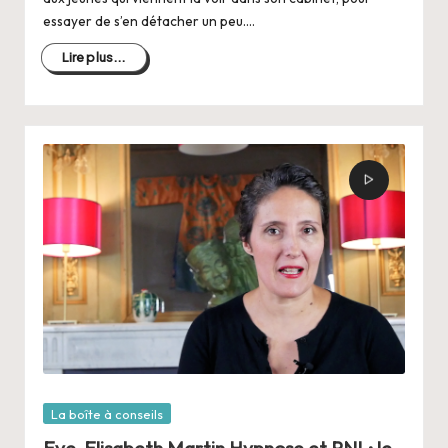
essayer de s’en détacher un peu.…
Lire plus...
Posté
La boîte à conseils
dans