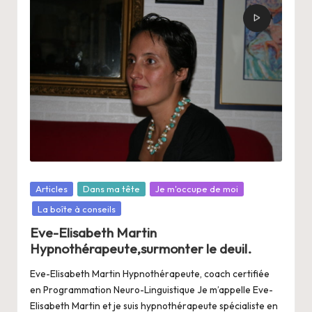
Posté
Articles
Dans ma tête
Je m'occupe de moi
dans
La boîte à conseils
Eve-Elisabeth Martin
Hypnothérapeute,surmonter le deuil.
Eve-Elisabeth Martin Hypnothérapeute, coach certifiée
en Programmation Neuro-Linguistique Je m’appelle Eve-
Elisabeth Martin et je suis hypnothérapeute spécialiste en