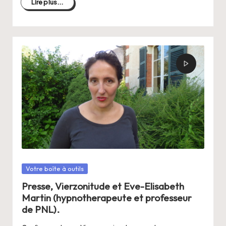
Lire plus...
Posté
Votre boîte à outils
dans
Presse, Vierzonitude et Eve-Elisabeth
Martin (hypnotherapeute et professeur
de PNL).