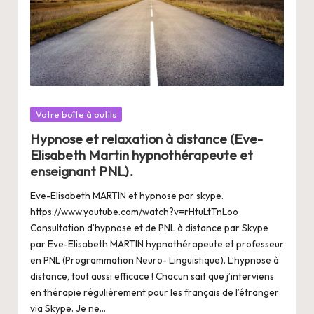
Posté
Votre boîte à outils
dans
Hypnose et relaxation à distance (Eve-
Elisabeth Martin hypnothérapeute et
enseignant PNL).
Eve-Elisabeth MARTIN et hypnose par skype.
https://www.youtube.com/watch?v=rHtuLtTnLoo
Consultation d’hypnose et de PNL à distance par Skype
par Eve-Elisabeth MARTIN hypnothérapeute et professeur
en PNL (Programmation Neuro- Linguistique). L’hypnose à
distance, tout aussi efficace ! Chacun sait que j’interviens
en thérapie régulièrement pour les français de l’étranger
via Skype. Je ne…