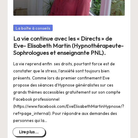
a
n
g
Posté
La boîte à conseils
e
dans
La vie continue avec les « Directs » de
r
Eve- Elisabeth Martin (Hypnothérapeute-
s
Sophrologues et enseignante PNL).
a
La vie reprend enfin ses droits, pourtant force est de
constater que le stress, l’anxiété sont toujours bien
V
présents. Comme lors du premier confinement Eve
ie
propose des séances d’Hypnose généralistes sur ces
grands thèmes accessibles gratuitement sur son compte
Facebook professionnel
(https://www.facebook.com/EveElisabethMartinHypnose/?
ref=page_internal). Pour répondre aux demandes des
personnes qui la…
Lire plus...