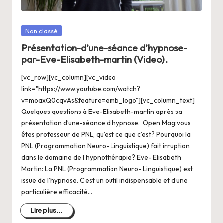
Posté
Non classé
dans
Présentation-d’une-séance d’hypnose-
par-Eve-Elisabeth-martin (Video).
[vc_row][vc_column][vc_video
link="https://www.youtube.com/watch?
v=moaxQ0cqvAs&feature=emb_logo"][vc_column_text]
Quelques questions à Eve-Elisabeth-martin après sa
présentation d’une-séance d’hypnose. Open Mag:vous
êtes professeur de PNL, qu’est ce que c’est? Pourquoi la
PNL (Programmation Neuro- Linguistique) fait irruption
dans le domaine de l’hypnothérapie? Eve- Elisabeth
Martin: La PNL (Programmation Neuro- Linguistique) est
issue de l’hypnose. C’est un outil indispensable et d’une
particulière efficacité…
Lire plus...