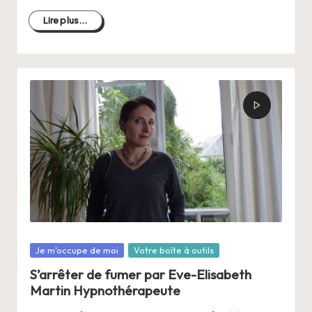
Lire plus...
Posté
Je m'occupe de moi
Votre boîte à outils
dans
S’arrêter de fumer par Eve-Elisabeth
Martin Hypnothérapeute