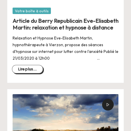
Posté
Votre boîte à outils
dans
Article du Berry Republicain Eve-Elisabeth
Martin: relaxation et hypnose à distance
Relaxation et Hypnose Eve-Elisabeth Martin,
hypnothérapeute à Vierzon, propose des séances
d'hypnose sur internet pour lutter contre l'anxiété Publié le
21/03/2020 à 12h00 …
Lire plus...