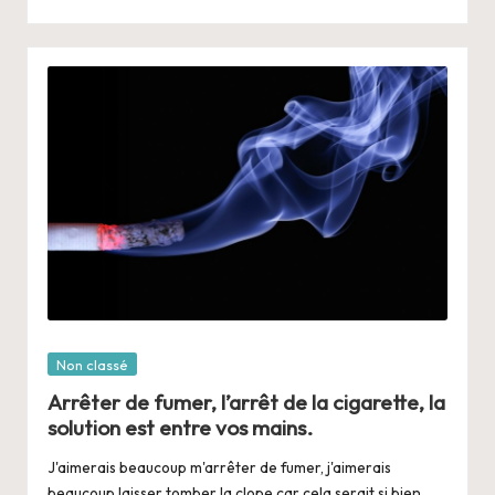
Posté
Non classé
dans
Arrêter de fumer, l’arrêt de la cigarette, la
solution est entre vos mains.
J'aimerais beaucoup m'arrêter de fumer, j'aimerais
beaucoup laisser tomber la clope car cela serait si bien